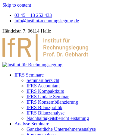
Skip to content
03 45 – 13 252 433
info@institut-rechnungslegung.de
Händelstr. 7, 06114 Halle
IFRS Seminare
Seminarübersicht
IFRS Accountant
IFRS Kompaktkurs
IFRS Update Seminar
IFRS Konzernbilanzierung
IFRS Bilanzpolitik
IFRS Bilanzanalyse
Nachhaltigkeitsbericht-erstattung
Analyse Seminare
Ganzheitliche Unternehmensanalyse
Bankenanalyse