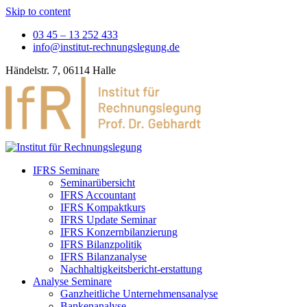
Skip to content
03 45 – 13 252 433
info@institut-rechnungslegung.de
Händelstr. 7, 06114 Halle
IFRS Seminare
Seminarübersicht
IFRS Accountant
IFRS Kompaktkurs
IFRS Update Seminar
IFRS Konzernbilanzierung
IFRS Bilanzpolitik
IFRS Bilanzanalyse
Nachhaltigkeitsbericht-erstattung
Analyse Seminare
Ganzheitliche Unternehmensanalyse
Bankenanalyse