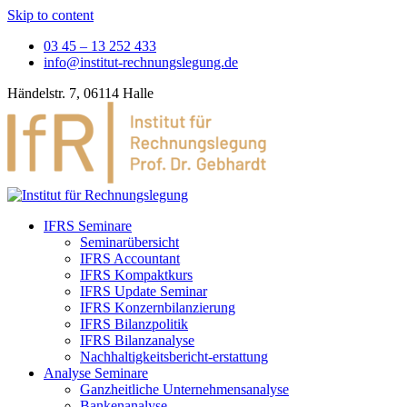
Skip to content
03 45 – 13 252 433
info@institut-rechnungslegung.de
Händelstr. 7, 06114 Halle
IFRS Seminare
Seminarübersicht
IFRS Accountant
IFRS Kompaktkurs
IFRS Update Seminar
IFRS Konzernbilanzierung
IFRS Bilanzpolitik
IFRS Bilanzanalyse
Nachhaltigkeitsbericht-erstattung
Analyse Seminare
Ganzheitliche Unternehmensanalyse
Bankenanalyse